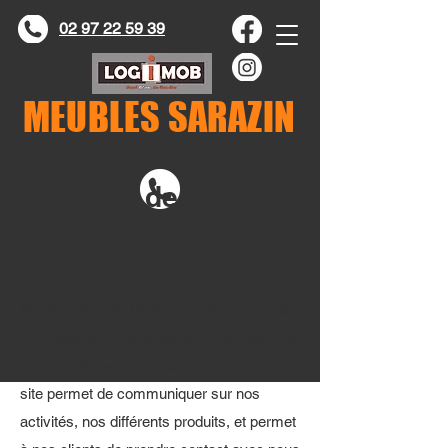
02 97 22 59 39
MEUBLES SARAZIN
Politique de
confidentialité
Meubles SARAZIN dont le siège est situé
à
1 Place de la Gare, 56380 Guer
, exploite
le site web
www.meublessarazin.com
. Ce
site permet de communiquer sur nos
activités, nos différents produits, et permet