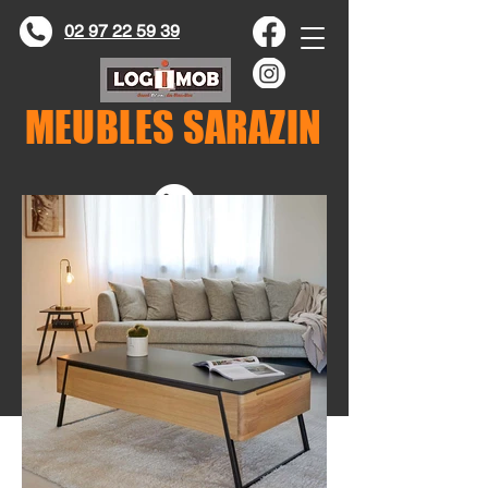
02 97 22 59 39
MEUBLES SARAZIN